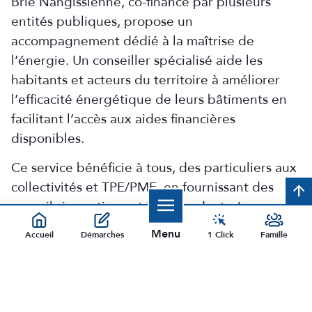
Brie Nangissienne, co-financé par plusieurs
entités publiques, propose un
accompagnement dédié à la maîtrise de
l’énergie. Un conseiller spécialisé aide les
habitants et acteurs du territoire à améliorer
l’efficacité énergétique de leurs bâtiments en
facilitant l’accès aux aides financières
disponibles.
Ce service bénéficie à tous, des particuliers aux
collectivités et TPE/PME, en fournissant des
arrow_upward
conseils impartiaux et indépendants. Les
propriétaires de maisons individuelles peuvent
Menu
Accueil
Démarches
1 Click
Famille
être accompagnés de la sensibilisation jusqu’à
Fermer
la réalisation des travaux, en collaboration avec
divers acteurs du secteur de l’habitat.