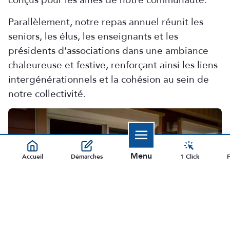
conçus pour les aînés de notre communauté.
Parallèlement, notre repas annuel réunit les
seniors, les élus, les enseignants et les
présidents d’associations dans une ambiance
chaleureuse et festive, renforçant ainsi les liens
intergénérationnels et la cohésion au sein de
notre collectivité.
Menu
Accueil
Démarches
1 Click
F
Fermer