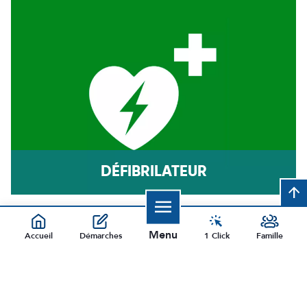
DÉFIBRILATEUR
arrow_upward
Menu
Accueil
Démarches
1 Click
Famille
Fermer